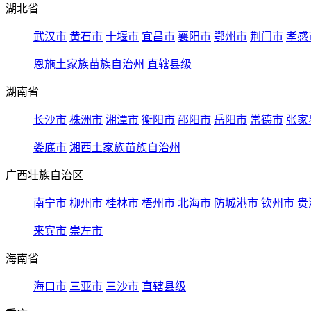
湖北省
武汉市
黄石市
十堰市
宜昌市
襄阳市
鄂州市
荆门市
孝感
恩施土家族苗族自治州
直辖县级
湖南省
长沙市
株洲市
湘潭市
衡阳市
邵阳市
岳阳市
常德市
张家
娄底市
湘西土家族苗族自治州
广西壮族自治区
南宁市
柳州市
桂林市
梧州市
北海市
防城港市
钦州市
贵
来宾市
崇左市
海南省
海口市
三亚市
三沙市
直辖县级