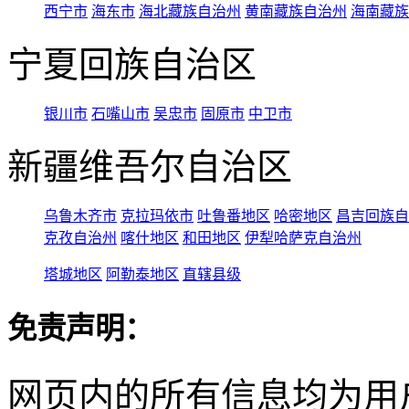
西宁市
海东市
海北藏族自治州
黄南藏族自治州
海南藏族
宁夏回族自治区
银川市
石嘴山市
吴忠市
固原市
中卫市
新疆维吾尔自治区
乌鲁木齐市
克拉玛依市
吐鲁番地区
哈密地区
昌吉回族自
克孜自治州
喀什地区
和田地区
伊犁哈萨克自治州
塔城地区
阿勒泰地区
直辖县级
免责声明：
网页内的所有信息均为用