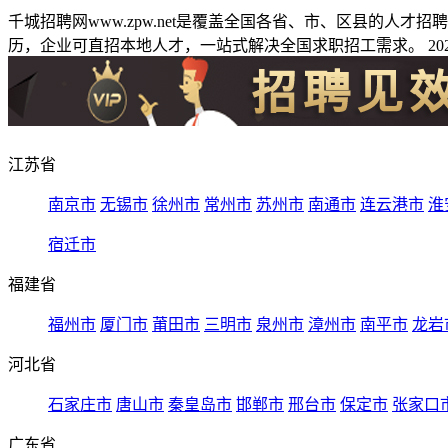
千城招聘网www.zpw.net是覆盖全国各省、市、区县的人
历，企业可直招本地人才，一站式解决全国求职招工需求。 2026
江苏省
南京市
无锡市
徐州市
常州市
苏州市
南通市
连云港市
淮
宿迁市
福建省
福州市
厦门市
莆田市
三明市
泉州市
漳州市
南平市
龙岩
河北省
石家庄市
唐山市
秦皇岛市
邯郸市
邢台市
保定市
张家口
广东省