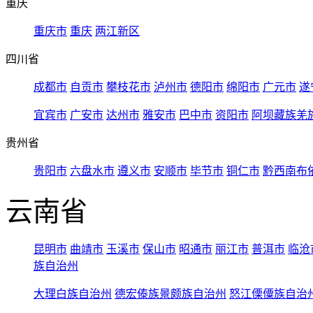
重庆
重庆市
重庆
两江新区
四川省
成都市
自贡市
攀枝花市
泸州市
德阳市
绵阳市
广元市
遂
宜宾市
广安市
达州市
雅安市
巴中市
资阳市
阿坝藏族羌
贵州省
贵阳市
六盘水市
遵义市
安顺市
毕节市
铜仁市
黔西南布
云南省
昆明市
曲靖市
玉溪市
保山市
昭通市
丽江市
普洱市
临沧
族自治州
大理白族自治州
德宏傣族景颇族自治州
怒江傈僳族自治