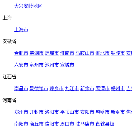
大兴安岭地区
上海
上海市
安徽省
合肥市
芜湖市
蚌埠市
淮南市
马鞍山市
淮北市
铜陵市
安
六安市
亳州市
池州市
宣城市
江西省
南昌市
景德镇市
萍乡市
九江市
新余市
鹰潭市
赣州市
吉
河南省
郑州市
开封市
洛阳市
平顶山市
安阳市
鹤壁市
新乡市
焦
南阳市
商丘市
信阳市
周口市
驻马店市
直辖县级