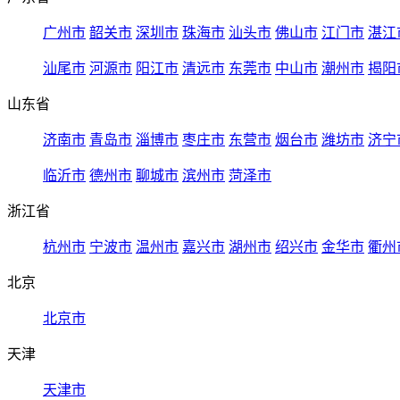
广州市
韶关市
深圳市
珠海市
汕头市
佛山市
江门市
湛江
汕尾市
河源市
阳江市
清远市
东莞市
中山市
潮州市
揭阳
山东省
济南市
青岛市
淄博市
枣庄市
东营市
烟台市
潍坊市
济宁
临沂市
德州市
聊城市
滨州市
菏泽市
浙江省
杭州市
宁波市
温州市
嘉兴市
湖州市
绍兴市
金华市
衢州
北京
北京市
天津
天津市