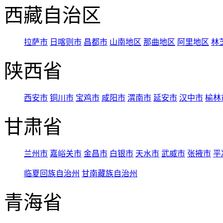
西藏自治区
拉萨市
日喀则市
昌都市
山南地区
那曲地区
阿里地区
林
陕西省
西安市
铜川市
宝鸡市
咸阳市
渭南市
延安市
汉中市
榆林
甘肃省
兰州市
嘉峪关市
金昌市
白银市
天水市
武威市
张掖市
平
临夏回族自治州
甘南藏族自治州
青海省