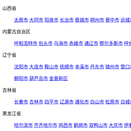
山西省
太原市
大同市
阳泉市
长治市
晋城市
朔州市
晋中市
运城
内蒙古自治区
呼和浩特市
包头市
乌海市
赤峰市
通辽市
鄂尔多斯市
呼
辽宁省
沈阳市
大连市
鞍山市
抚顺市
本溪市
丹东市
锦州市
营口
朝阳市
葫芦岛市
金普新区
吉林省
长春市
吉林市
四平市
辽源市
通化市
白山市
松原市
白城
黑龙江省
哈尔滨市
齐齐哈尔市
鸡西市
鹤岗市
双鸭山市
大庆市
伊