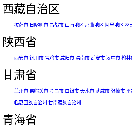
西藏自治区
拉萨市
日喀则市
昌都市
山南地区
那曲地区
阿里地区
林
陕西省
西安市
铜川市
宝鸡市
咸阳市
渭南市
延安市
汉中市
榆林
甘肃省
兰州市
嘉峪关市
金昌市
白银市
天水市
武威市
张掖市
平
临夏回族自治州
甘南藏族自治州
青海省