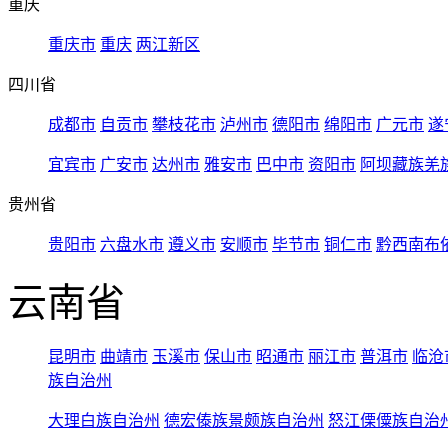
重庆
重庆市
重庆
两江新区
四川省
成都市
自贡市
攀枝花市
泸州市
德阳市
绵阳市
广元市
遂
宜宾市
广安市
达州市
雅安市
巴中市
资阳市
阿坝藏族羌
贵州省
贵阳市
六盘水市
遵义市
安顺市
毕节市
铜仁市
黔西南布
云南省
昆明市
曲靖市
玉溪市
保山市
昭通市
丽江市
普洱市
临沧
族自治州
大理白族自治州
德宏傣族景颇族自治州
怒江傈僳族自治