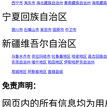
西宁市
海东市
海北藏族自治州
黄南藏族自治州
海南藏族
宁夏回族自治区
银川市
石嘴山市
吴忠市
固原市
中卫市
新疆维吾尔自治区
乌鲁木齐市
克拉玛依市
吐鲁番地区
哈密地区
昌吉回族自
克孜自治州
喀什地区
和田地区
伊犁哈萨克自治州
塔城地区
阿勒泰地区
直辖县级
免责声明：
网页内的所有信息均为用