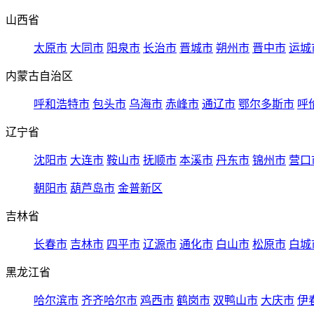
山西省
太原市
大同市
阳泉市
长治市
晋城市
朔州市
晋中市
运城
内蒙古自治区
呼和浩特市
包头市
乌海市
赤峰市
通辽市
鄂尔多斯市
呼
辽宁省
沈阳市
大连市
鞍山市
抚顺市
本溪市
丹东市
锦州市
营口
朝阳市
葫芦岛市
金普新区
吉林省
长春市
吉林市
四平市
辽源市
通化市
白山市
松原市
白城
黑龙江省
哈尔滨市
齐齐哈尔市
鸡西市
鹤岗市
双鸭山市
大庆市
伊