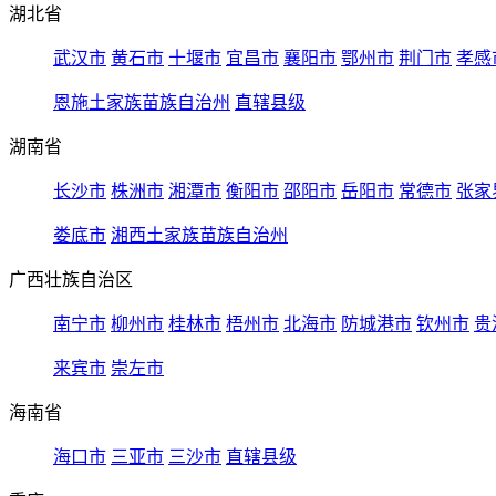
湖北省
武汉市
黄石市
十堰市
宜昌市
襄阳市
鄂州市
荆门市
孝感
恩施土家族苗族自治州
直辖县级
湖南省
长沙市
株洲市
湘潭市
衡阳市
邵阳市
岳阳市
常德市
张家
娄底市
湘西土家族苗族自治州
广西壮族自治区
南宁市
柳州市
桂林市
梧州市
北海市
防城港市
钦州市
贵
来宾市
崇左市
海南省
海口市
三亚市
三沙市
直辖县级