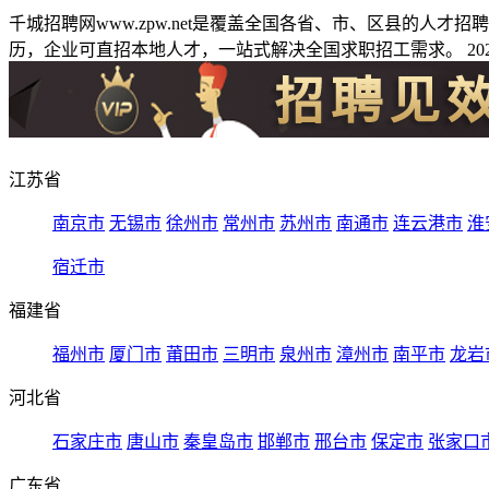
千城招聘网www.zpw.net是覆盖全国各省、市、区县的人
历，企业可直招本地人才，一站式解决全国求职招工需求。 2026
江苏省
南京市
无锡市
徐州市
常州市
苏州市
南通市
连云港市
淮
宿迁市
福建省
福州市
厦门市
莆田市
三明市
泉州市
漳州市
南平市
龙岩
河北省
石家庄市
唐山市
秦皇岛市
邯郸市
邢台市
保定市
张家口
广东省