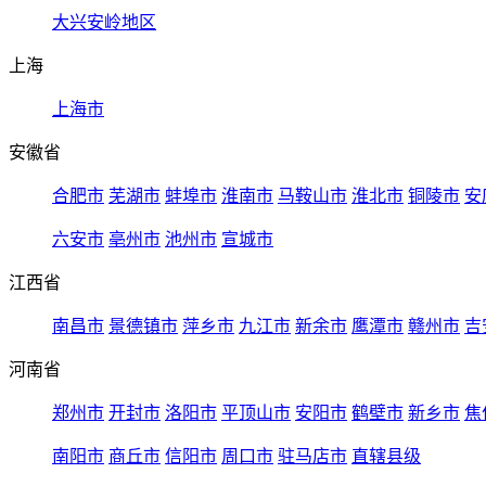
大兴安岭地区
上海
上海市
安徽省
合肥市
芜湖市
蚌埠市
淮南市
马鞍山市
淮北市
铜陵市
安
六安市
亳州市
池州市
宣城市
江西省
南昌市
景德镇市
萍乡市
九江市
新余市
鹰潭市
赣州市
吉
河南省
郑州市
开封市
洛阳市
平顶山市
安阳市
鹤壁市
新乡市
焦
南阳市
商丘市
信阳市
周口市
驻马店市
直辖县级