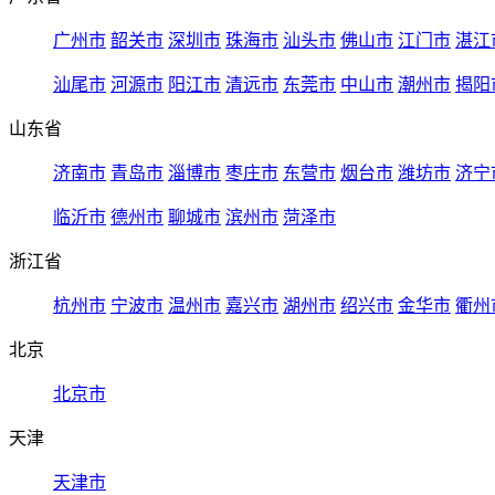
广州市
韶关市
深圳市
珠海市
汕头市
佛山市
江门市
湛江
汕尾市
河源市
阳江市
清远市
东莞市
中山市
潮州市
揭阳
山东省
济南市
青岛市
淄博市
枣庄市
东营市
烟台市
潍坊市
济宁
临沂市
德州市
聊城市
滨州市
菏泽市
浙江省
杭州市
宁波市
温州市
嘉兴市
湖州市
绍兴市
金华市
衢州
北京
北京市
天津
天津市