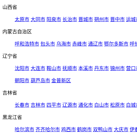
山西省
太原市
大同市
阳泉市
长治市
晋城市
朔州市
晋中市
运城
内蒙古自治区
呼和浩特市
包头市
乌海市
赤峰市
通辽市
鄂尔多斯市
呼
辽宁省
沈阳市
大连市
鞍山市
抚顺市
本溪市
丹东市
锦州市
营口
朝阳市
葫芦岛市
金普新区
吉林省
长春市
吉林市
四平市
辽源市
通化市
白山市
松原市
白城
黑龙江省
哈尔滨市
齐齐哈尔市
鸡西市
鹤岗市
双鸭山市
大庆市
伊