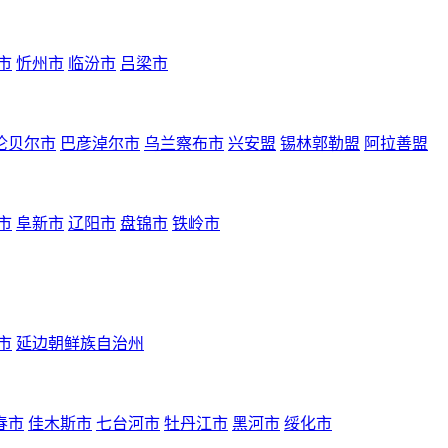
市
忻州市
临汾市
吕梁市
伦贝尔市
巴彦淖尔市
乌兰察布市
兴安盟
锡林郭勒盟
阿拉善盟
市
阜新市
辽阳市
盘锦市
铁岭市
市
延边朝鲜族自治州
春市
佳木斯市
七台河市
牡丹江市
黑河市
绥化市