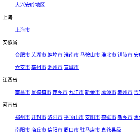
大兴安岭地区
上海
上海市
安徽省
合肥市
芜湖市
蚌埠市
淮南市
马鞍山市
淮北市
铜陵市
安
六安市
亳州市
池州市
宣城市
江西省
南昌市
景德镇市
萍乡市
九江市
新余市
鹰潭市
赣州市
吉
河南省
郑州市
开封市
洛阳市
平顶山市
安阳市
鹤壁市
新乡市
焦
南阳市
商丘市
信阳市
周口市
驻马店市
直辖县级