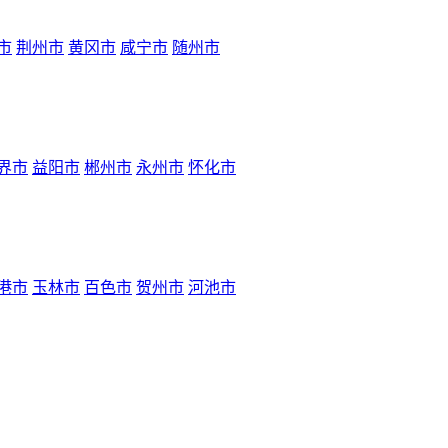
市
荆州市
黄冈市
咸宁市
随州市
界市
益阳市
郴州市
永州市
怀化市
港市
玉林市
百色市
贺州市
河池市