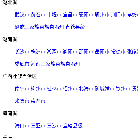
湖北省
武汉市
黄石市
十堰市
宜昌市
襄阳市
鄂州市
荆门市
孝感
恩施土家族苗族自治州
直辖县级
湖南省
长沙市
株洲市
湘潭市
衡阳市
邵阳市
岳阳市
常德市
张家
娄底市
湘西土家族苗族自治州
广西壮族自治区
南宁市
柳州市
桂林市
梧州市
北海市
防城港市
钦州市
贵
来宾市
崇左市
海南省
海口市
三亚市
三沙市
直辖县级
重庆