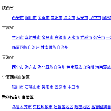
陕西省
西安市
铜川市
宝鸡市
咸阳市
渭南市
延安市
汉中市
榆林
甘肃省
兰州市
嘉峪关市
金昌市
白银市
天水市
武威市
张掖市
平
临夏回族自治州
甘南藏族自治州
青海省
西宁市
海东市
海北藏族自治州
黄南藏族自治州
海南藏族
宁夏回族自治区
银川市
石嘴山市
吴忠市
固原市
中卫市
新疆维吾尔自治区
乌鲁木齐市
克拉玛依市
吐鲁番地区
哈密地区
昌吉回族自