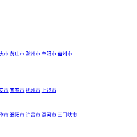
庆市
黄山市
滁州市
阜阳市
宿州市
安市
宜春市
抚州市
上饶市
作市
濮阳市
许昌市
漯河市
三门峡市