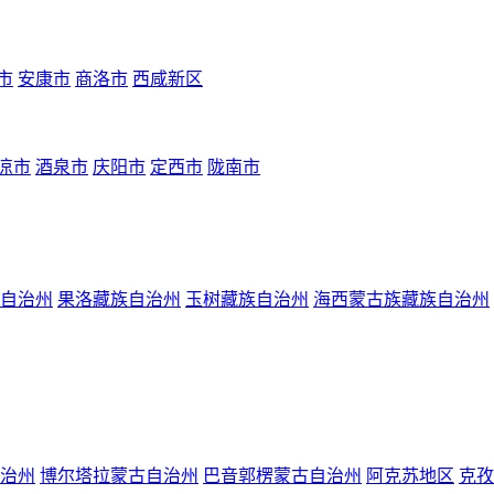
市
安康市
商洛市
西咸新区
凉市
酒泉市
庆阳市
定西市
陇南市
自治州
果洛藏族自治州
玉树藏族自治州
海西蒙古族藏族自治州
治州
博尔塔拉蒙古自治州
巴音郭楞蒙古自治州
阿克苏地区
克孜