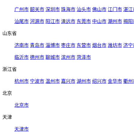
广州市
韶关市
深圳市
珠海市
汕头市
佛山市
江门市
湛江
汕尾市
河源市
阳江市
清远市
东莞市
中山市
潮州市
揭阳
山东省
济南市
青岛市
淄博市
枣庄市
东营市
烟台市
潍坊市
济宁
临沂市
德州市
聊城市
滨州市
菏泽市
浙江省
杭州市
宁波市
温州市
嘉兴市
湖州市
绍兴市
金华市
衢州
北京
北京市
天津
天津市