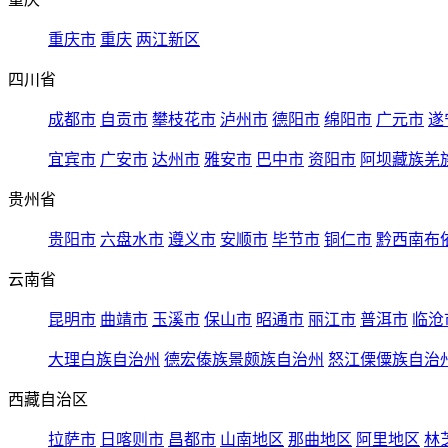
重庆市
重庆
两江新区
四川省
成都市
自贡市
攀枝花市
泸州市
德阳市
绵阳市
广元市
遂
宜宾市
广安市
达州市
雅安市
巴中市
资阳市
阿坝藏族羌
贵州省
贵阳市
六盘水市
遵义市
安顺市
毕节市
铜仁市
黔西南布
云南省
昆明市
曲靖市
玉溪市
保山市
昭通市
丽江市
普洱市
临沧
大理白族自治州
德宏傣族景颇族自治州
怒江傈僳族自治
西藏自治区
拉萨市
日喀则市
昌都市
山南地区
那曲地区
阿里地区
林