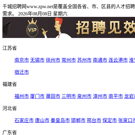
千城招聘网www.zpw.net是覆盖全国各省、市、区县的
需求。 2026年08月08日 星期六
江苏省
南京市
无锡市
徐州市
常州市
苏州市
南通市
连云港市
淮
宿迁市
福建省
福州市
厦门市
莆田市
三明市
泉州市
漳州市
南平市
龙岩
河北省
石家庄市
唐山市
秦皇岛市
邯郸市
邢台市
保定市
张家口
广东省