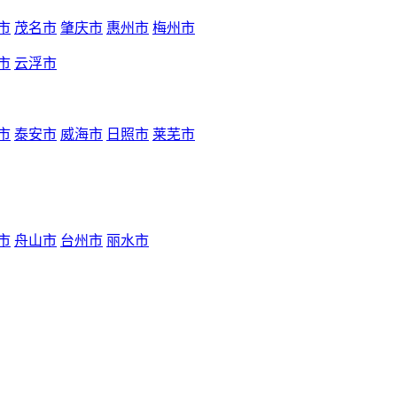
市
茂名市
肇庆市
惠州市
梅州市
市
云浮市
市
泰安市
威海市
日照市
莱芜市
市
舟山市
台州市
丽水市