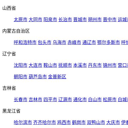
山西省
太原市
大同市
阳泉市
长治市
晋城市
朔州市
晋中市
运城
内蒙古自治区
呼和浩特市
包头市
乌海市
赤峰市
通辽市
鄂尔多斯市
呼
辽宁省
沈阳市
大连市
鞍山市
抚顺市
本溪市
丹东市
锦州市
营口
朝阳市
葫芦岛市
金普新区
吉林省
长春市
吉林市
四平市
辽源市
通化市
白山市
松原市
白城
黑龙江省
哈尔滨市
齐齐哈尔市
鸡西市
鹤岗市
双鸭山市
大庆市
伊