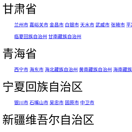
甘肃省
兰州市
嘉峪关市
金昌市
白银市
天水市
武威市
张掖市
平
临夏回族自治州
甘南藏族自治州
青海省
西宁市
海东市
海北藏族自治州
黄南藏族自治州
海南藏族
宁夏回族自治区
银川市
石嘴山市
吴忠市
固原市
中卫市
新疆维吾尔自治区