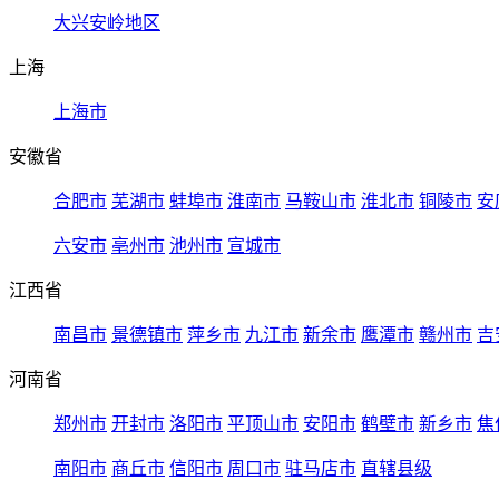
大兴安岭地区
上海
上海市
安徽省
合肥市
芜湖市
蚌埠市
淮南市
马鞍山市
淮北市
铜陵市
安
六安市
亳州市
池州市
宣城市
江西省
南昌市
景德镇市
萍乡市
九江市
新余市
鹰潭市
赣州市
吉
河南省
郑州市
开封市
洛阳市
平顶山市
安阳市
鹤壁市
新乡市
焦
南阳市
商丘市
信阳市
周口市
驻马店市
直辖县级