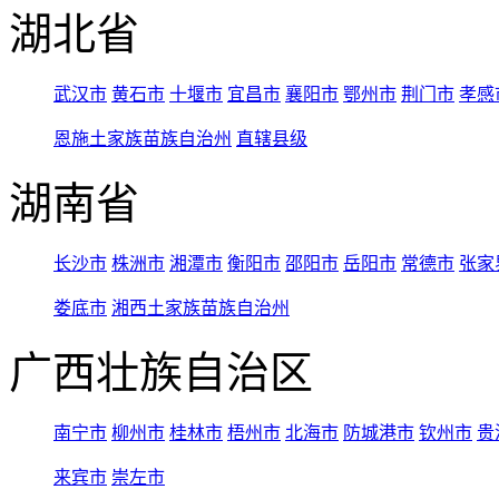
湖北省
武汉市
黄石市
十堰市
宜昌市
襄阳市
鄂州市
荆门市
孝感
恩施土家族苗族自治州
直辖县级
湖南省
长沙市
株洲市
湘潭市
衡阳市
邵阳市
岳阳市
常德市
张家
娄底市
湘西土家族苗族自治州
广西壮族自治区
南宁市
柳州市
桂林市
梧州市
北海市
防城港市
钦州市
贵
来宾市
崇左市