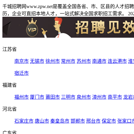
千城招聘网www.zpw.net是覆盖全国各省、市、区县的人
历，企业可直招本地人才，一站式解决全国求职招工需求。 2026
江苏省
南京市
无锡市
徐州市
常州市
苏州市
南通市
连云港市
淮
宿迁市
福建省
福州市
厦门市
莆田市
三明市
泉州市
漳州市
南平市
龙岩
河北省
石家庄市
唐山市
秦皇岛市
邯郸市
邢台市
保定市
张家口
广东省