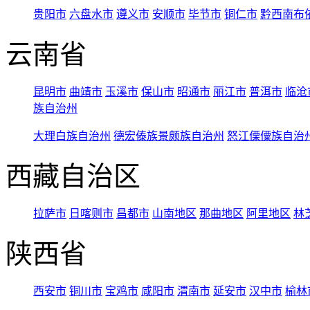
贵阳市
六盘水市
遵义市
安顺市
毕节市
铜仁市
黔西南布
云南省
昆明市
曲靖市
玉溪市
保山市
昭通市
丽江市
普洱市
临沧
族自治州
大理白族自治州
德宏傣族景颇族自治州
怒江傈僳族自治
西藏自治区
拉萨市
日喀则市
昌都市
山南地区
那曲地区
阿里地区
林
陕西省
西安市
铜川市
宝鸡市
咸阳市
渭南市
延安市
汉中市
榆林