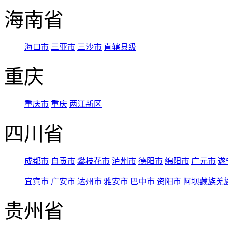
海南省
海口市
三亚市
三沙市
直辖县级
重庆
重庆市
重庆
两江新区
四川省
成都市
自贡市
攀枝花市
泸州市
德阳市
绵阳市
广元市
遂
宜宾市
广安市
达州市
雅安市
巴中市
资阳市
阿坝藏族羌
贵州省