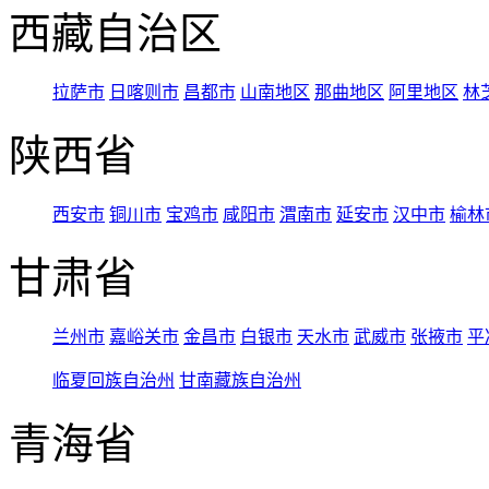
西藏自治区
拉萨市
日喀则市
昌都市
山南地区
那曲地区
阿里地区
林
陕西省
西安市
铜川市
宝鸡市
咸阳市
渭南市
延安市
汉中市
榆林
甘肃省
兰州市
嘉峪关市
金昌市
白银市
天水市
武威市
张掖市
平
临夏回族自治州
甘南藏族自治州
青海省