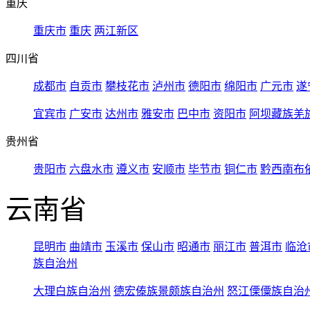
重庆
重庆市
重庆
两江新区
四川省
成都市
自贡市
攀枝花市
泸州市
德阳市
绵阳市
广元市
遂
宜宾市
广安市
达州市
雅安市
巴中市
资阳市
阿坝藏族羌
贵州省
贵阳市
六盘水市
遵义市
安顺市
毕节市
铜仁市
黔西南布
云南省
昆明市
曲靖市
玉溪市
保山市
昭通市
丽江市
普洱市
临沧
族自治州
大理白族自治州
德宏傣族景颇族自治州
怒江傈僳族自治