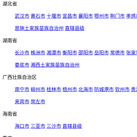
湖北省
武汉市
黄石市
十堰市
宜昌市
襄阳市
鄂州市
荆门市
孝感
恩施土家族苗族自治州
直辖县级
湖南省
长沙市
株洲市
湘潭市
衡阳市
邵阳市
岳阳市
常德市
张家
娄底市
湘西土家族苗族自治州
广西壮族自治区
南宁市
柳州市
桂林市
梧州市
北海市
防城港市
钦州市
贵
来宾市
崇左市
海南省
海口市
三亚市
三沙市
直辖县级