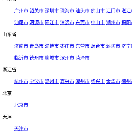
广州市
韶关市
深圳市
珠海市
汕头市
佛山市
江门市
湛江
汕尾市
河源市
阳江市
清远市
东莞市
中山市
潮州市
揭阳
山东省
济南市
青岛市
淄博市
枣庄市
东营市
烟台市
潍坊市
济宁
临沂市
德州市
聊城市
滨州市
菏泽市
浙江省
杭州市
宁波市
温州市
嘉兴市
湖州市
绍兴市
金华市
衢州
北京
北京市
天津
天津市