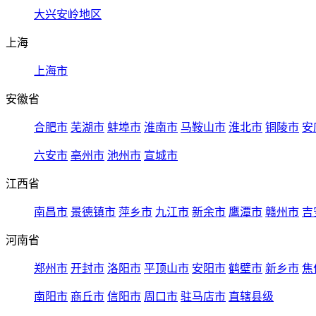
大兴安岭地区
上海
上海市
安徽省
合肥市
芜湖市
蚌埠市
淮南市
马鞍山市
淮北市
铜陵市
安
六安市
亳州市
池州市
宣城市
江西省
南昌市
景德镇市
萍乡市
九江市
新余市
鹰潭市
赣州市
吉
河南省
郑州市
开封市
洛阳市
平顶山市
安阳市
鹤壁市
新乡市
焦
南阳市
商丘市
信阳市
周口市
驻马店市
直辖县级