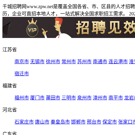
千城招聘网www.zpw.net是覆盖全国各省、市、区县的人
历，企业可直招本地人才，一站式解决全国求职招工需求。 2026
江苏省
南京市
无锡市
徐州市
常州市
苏州市
南通市
连云港市
淮
宿迁市
福建省
福州市
厦门市
莆田市
三明市
泉州市
漳州市
南平市
龙岩
河北省
石家庄市
唐山市
秦皇岛市
邯郸市
邢台市
保定市
张家口
广东省