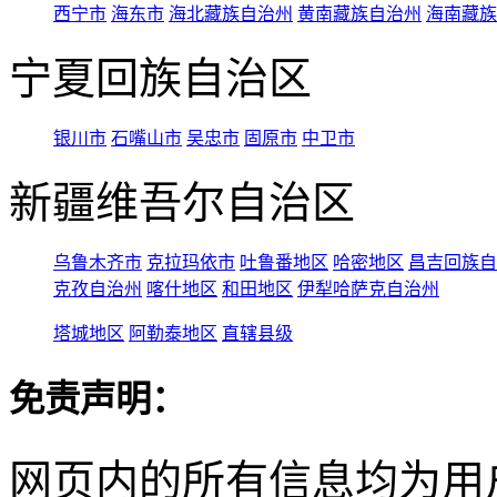
西宁市
海东市
海北藏族自治州
黄南藏族自治州
海南藏族
宁夏回族自治区
银川市
石嘴山市
吴忠市
固原市
中卫市
新疆维吾尔自治区
乌鲁木齐市
克拉玛依市
吐鲁番地区
哈密地区
昌吉回族自
克孜自治州
喀什地区
和田地区
伊犁哈萨克自治州
塔城地区
阿勒泰地区
直辖县级
免责声明：
网页内的所有信息均为用