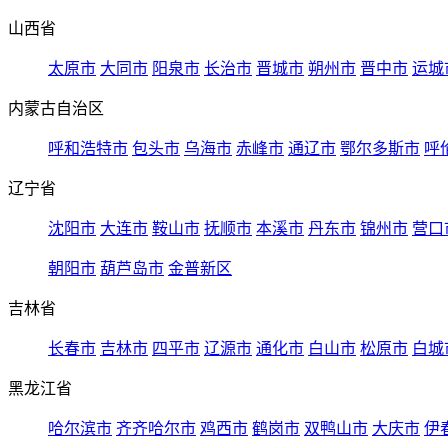
山西省
太原市
大同市
阳泉市
长治市
晋城市
朔州市
晋中市
运城
内蒙古自治区
呼和浩特市
包头市
乌海市
赤峰市
通辽市
鄂尔多斯市
呼
辽宁省
沈阳市
大连市
鞍山市
抚顺市
本溪市
丹东市
锦州市
营口
朝阳市
葫芦岛市
金普新区
吉林省
长春市
吉林市
四平市
辽源市
通化市
白山市
松原市
白城
黑龙江省
哈尔滨市
齐齐哈尔市
鸡西市
鹤岗市
双鸭山市
大庆市
伊