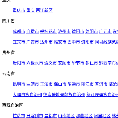
重庆市
重庆
两江新区
四川省
成都市
自贡市
攀枝花市
泸州市
德阳市
绵阳市
广元市
遂
宜宾市
广安市
达州市
雅安市
巴中市
资阳市
阿坝藏族羌
贵州省
贵阳市
六盘水市
遵义市
安顺市
毕节市
铜仁市
黔西南布
云南省
昆明市
曲靖市
玉溪市
保山市
昭通市
丽江市
普洱市
临沧
大理白族自治州
德宏傣族景颇族自治州
怒江傈僳族自治
西藏自治区
拉萨市
日喀则市
昌都市
山南地区
那曲地区
阿里地区
林