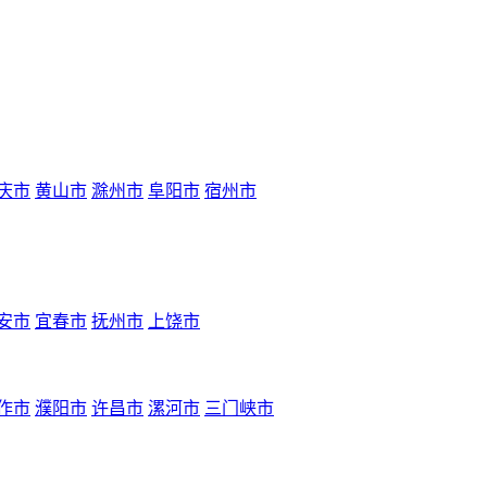
庆市
黄山市
滁州市
阜阳市
宿州市
安市
宜春市
抚州市
上饶市
作市
濮阳市
许昌市
漯河市
三门峡市