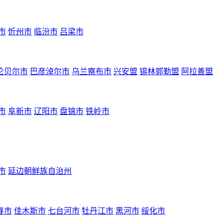
市
忻州市
临汾市
吕梁市
伦贝尔市
巴彦淖尔市
乌兰察布市
兴安盟
锡林郭勒盟
阿拉善盟
市
阜新市
辽阳市
盘锦市
铁岭市
市
延边朝鲜族自治州
春市
佳木斯市
七台河市
牡丹江市
黑河市
绥化市