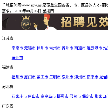
千城招聘网www.zpw.net是覆盖全国各省、市、区县的
需求。 2026年08月06日 星期四
江苏省
南京市
无锡市
徐州市
常州市
苏州市
南通市
连云港市
淮
宿迁市
福建省
福州市
厦门市
莆田市
三明市
泉州市
漳州市
南平市
龙岩
河北省
石家庄市
唐山市
秦皇岛市
邯郸市
邢台市
保定市
张家口
广东省