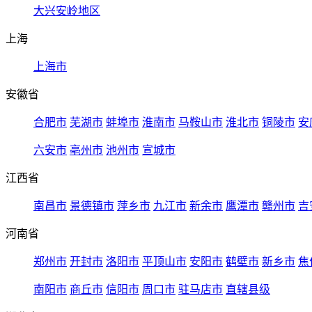
大兴安岭地区
上海
上海市
安徽省
合肥市
芜湖市
蚌埠市
淮南市
马鞍山市
淮北市
铜陵市
安
六安市
亳州市
池州市
宣城市
江西省
南昌市
景德镇市
萍乡市
九江市
新余市
鹰潭市
赣州市
吉
河南省
郑州市
开封市
洛阳市
平顶山市
安阳市
鹤壁市
新乡市
焦
南阳市
商丘市
信阳市
周口市
驻马店市
直辖县级