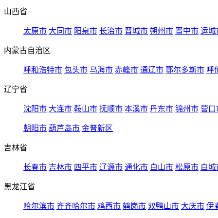
山西省
太原市
大同市
阳泉市
长治市
晋城市
朔州市
晋中市
运城
内蒙古自治区
呼和浩特市
包头市
乌海市
赤峰市
通辽市
鄂尔多斯市
呼
辽宁省
沈阳市
大连市
鞍山市
抚顺市
本溪市
丹东市
锦州市
营口
朝阳市
葫芦岛市
金普新区
吉林省
长春市
吉林市
四平市
辽源市
通化市
白山市
松原市
白城
黑龙江省
哈尔滨市
齐齐哈尔市
鸡西市
鹤岗市
双鸭山市
大庆市
伊