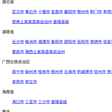
湖北省
武汉市
黄石市
十堰市
宜昌市
襄阳市
鄂州市
荆门市
孝感
恩施土家族苗族自治州
直辖县级
湖南省
长沙市
株洲市
湘潭市
衡阳市
邵阳市
岳阳市
常德市
张家
娄底市
湘西土家族苗族自治州
广西壮族自治区
南宁市
柳州市
桂林市
梧州市
北海市
防城港市
钦州市
贵
来宾市
崇左市
海南省
海口市
三亚市
三沙市
直辖县级
重庆