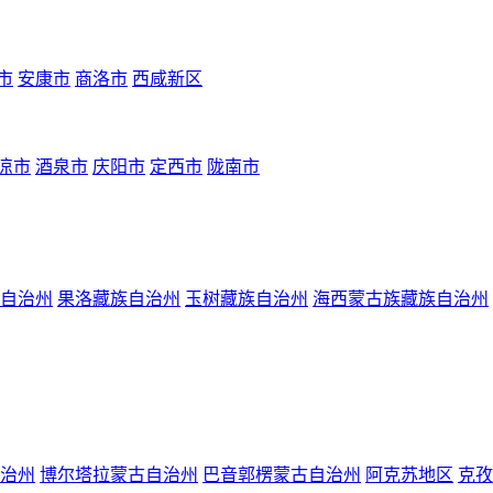
市
安康市
商洛市
西咸新区
凉市
酒泉市
庆阳市
定西市
陇南市
自治州
果洛藏族自治州
玉树藏族自治州
海西蒙古族藏族自治州
治州
博尔塔拉蒙古自治州
巴音郭楞蒙古自治州
阿克苏地区
克孜