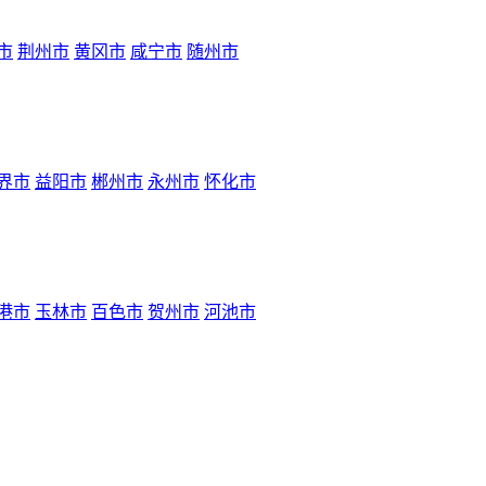
市
荆州市
黄冈市
咸宁市
随州市
界市
益阳市
郴州市
永州市
怀化市
港市
玉林市
百色市
贺州市
河池市