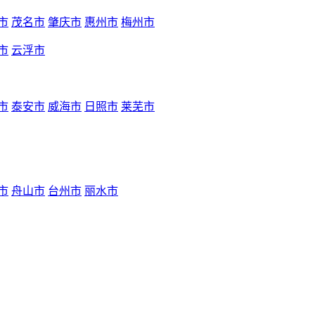
市
茂名市
肇庆市
惠州市
梅州市
市
云浮市
市
泰安市
威海市
日照市
莱芜市
市
舟山市
台州市
丽水市