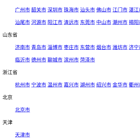
广州市
韶关市
深圳市
珠海市
汕头市
佛山市
江门市
湛江
汕尾市
河源市
阳江市
清远市
东莞市
中山市
潮州市
揭阳
山东省
济南市
青岛市
淄博市
枣庄市
东营市
烟台市
潍坊市
济宁
临沂市
德州市
聊城市
滨州市
菏泽市
浙江省
杭州市
宁波市
温州市
嘉兴市
湖州市
绍兴市
金华市
衢州
北京
北京市
天津
天津市