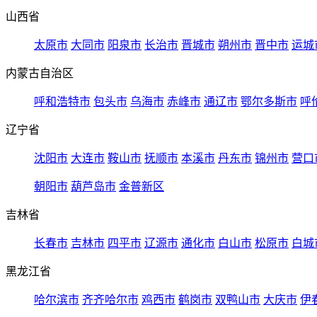
山西省
太原市
大同市
阳泉市
长治市
晋城市
朔州市
晋中市
运城
内蒙古自治区
呼和浩特市
包头市
乌海市
赤峰市
通辽市
鄂尔多斯市
呼
辽宁省
沈阳市
大连市
鞍山市
抚顺市
本溪市
丹东市
锦州市
营口
朝阳市
葫芦岛市
金普新区
吉林省
长春市
吉林市
四平市
辽源市
通化市
白山市
松原市
白城
黑龙江省
哈尔滨市
齐齐哈尔市
鸡西市
鹤岗市
双鸭山市
大庆市
伊