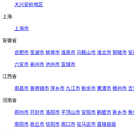
大兴安岭地区
上海
上海市
安徽省
合肥市
芜湖市
蚌埠市
淮南市
马鞍山市
淮北市
铜陵市
安
六安市
亳州市
池州市
宣城市
江西省
南昌市
景德镇市
萍乡市
九江市
新余市
鹰潭市
赣州市
吉
河南省
郑州市
开封市
洛阳市
平顶山市
安阳市
鹤壁市
新乡市
焦
南阳市
商丘市
信阳市
周口市
驻马店市
直辖县级