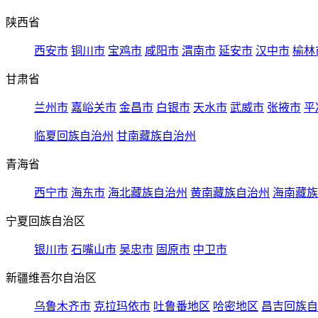
陕西省
西安市
铜川市
宝鸡市
咸阳市
渭南市
延安市
汉中市
榆林
甘肃省
兰州市
嘉峪关市
金昌市
白银市
天水市
武威市
张掖市
平
临夏回族自治州
甘南藏族自治州
青海省
西宁市
海东市
海北藏族自治州
黄南藏族自治州
海南藏族
宁夏回族自治区
银川市
石嘴山市
吴忠市
固原市
中卫市
新疆维吾尔自治区
乌鲁木齐市
克拉玛依市
吐鲁番地区
哈密地区
昌吉回族自