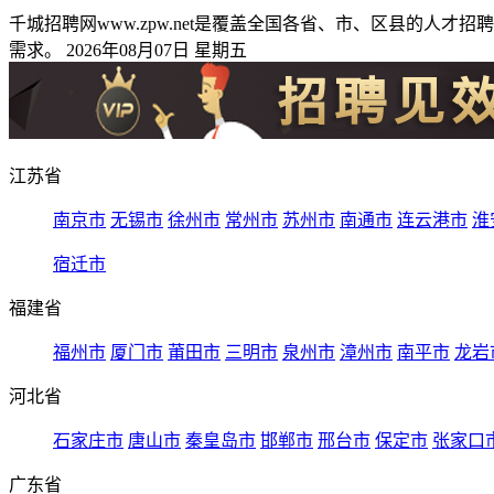
千城招聘网www.zpw.net是覆盖全国各省、市、区县的
需求。 2026年08月07日 星期五
江苏省
南京市
无锡市
徐州市
常州市
苏州市
南通市
连云港市
淮
宿迁市
福建省
福州市
厦门市
莆田市
三明市
泉州市
漳州市
南平市
龙岩
河北省
石家庄市
唐山市
秦皇岛市
邯郸市
邢台市
保定市
张家口
广东省