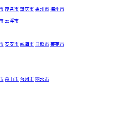
市
茂名市
肇庆市
惠州市
梅州市
市
云浮市
市
泰安市
威海市
日照市
莱芜市
市
舟山市
台州市
丽水市