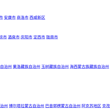
市
安康市
商洛市
西咸新区
凉市
酒泉市
庆阳市
定西市
陇南市
自治州
果洛藏族自治州
玉树藏族自治州
海西蒙古族藏族自治州
治州
博尔塔拉蒙古自治州
巴音郭楞蒙古自治州
阿克苏地区
克孜