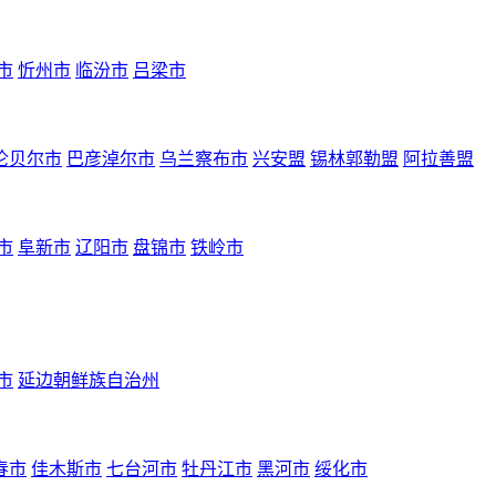
市
忻州市
临汾市
吕梁市
伦贝尔市
巴彦淖尔市
乌兰察布市
兴安盟
锡林郭勒盟
阿拉善盟
市
阜新市
辽阳市
盘锦市
铁岭市
市
延边朝鲜族自治州
春市
佳木斯市
七台河市
牡丹江市
黑河市
绥化市