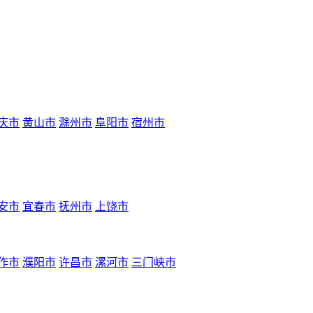
庆市
黄山市
滁州市
阜阳市
宿州市
安市
宜春市
抚州市
上饶市
作市
濮阳市
许昌市
漯河市
三门峡市