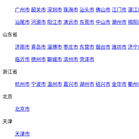
广州市
韶关市
深圳市
珠海市
汕头市
佛山市
江门市
湛江
汕尾市
河源市
阳江市
清远市
东莞市
中山市
潮州市
揭阳
山东省
济南市
青岛市
淄博市
枣庄市
东营市
烟台市
潍坊市
济宁
临沂市
德州市
聊城市
滨州市
菏泽市
浙江省
杭州市
宁波市
温州市
嘉兴市
湖州市
绍兴市
金华市
衢州
北京
北京市
天津
天津市