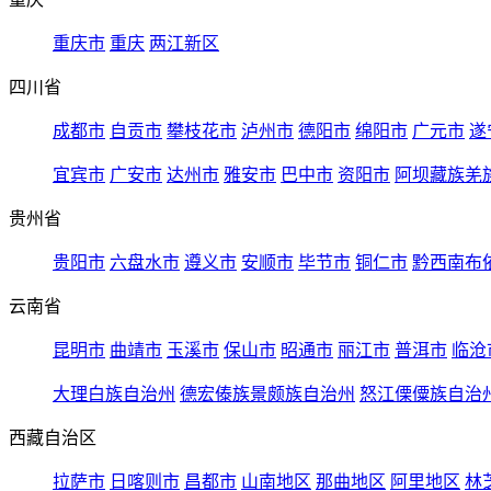
重庆市
重庆
两江新区
四川省
成都市
自贡市
攀枝花市
泸州市
德阳市
绵阳市
广元市
遂
宜宾市
广安市
达州市
雅安市
巴中市
资阳市
阿坝藏族羌
贵州省
贵阳市
六盘水市
遵义市
安顺市
毕节市
铜仁市
黔西南布
云南省
昆明市
曲靖市
玉溪市
保山市
昭通市
丽江市
普洱市
临沧
大理白族自治州
德宏傣族景颇族自治州
怒江傈僳族自治
西藏自治区
拉萨市
日喀则市
昌都市
山南地区
那曲地区
阿里地区
林