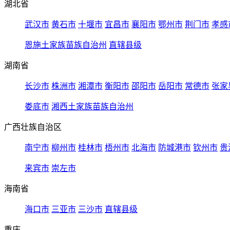
湖北省
武汉市
黄石市
十堰市
宜昌市
襄阳市
鄂州市
荆门市
孝感
恩施土家族苗族自治州
直辖县级
湖南省
长沙市
株洲市
湘潭市
衡阳市
邵阳市
岳阳市
常德市
张家
娄底市
湘西土家族苗族自治州
广西壮族自治区
南宁市
柳州市
桂林市
梧州市
北海市
防城港市
钦州市
贵
来宾市
崇左市
海南省
海口市
三亚市
三沙市
直辖县级
重庆