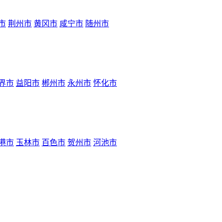
市
荆州市
黄冈市
咸宁市
随州市
界市
益阳市
郴州市
永州市
怀化市
港市
玉林市
百色市
贺州市
河池市